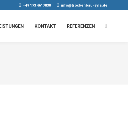
+49 173 4617830
info@trockenbau-syla.de
EISTUNGEN
KONTAKT
REFERENZEN
Search: